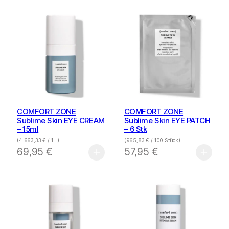
COMFORT ZONE
COMFORT ZONE
Sublime Skin EYE CREAM
Sublime Skin EYE PATCH
– 15ml
– 6 Stk
(
4.663,33
€
/ 1 L)
(
965,83
€
/ 100 Stück)
69,95
€
57,95
€