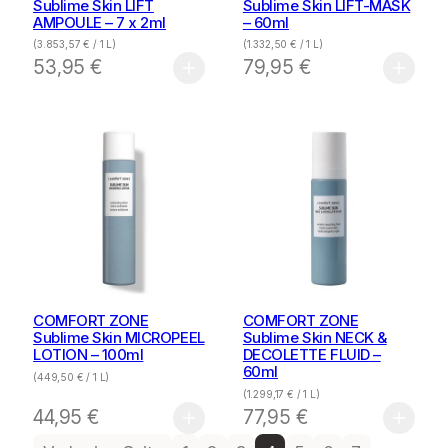
Sublime Skin LIFT
Sublime Skin LIFT-MASK
AMPOULE – 7 x 2ml
– 60ml
(
3.853,57
€
/ 1 L)
(
1.332,50
€
/ 1 L)
53,95
€
79,95
€
COMFORT ZONE
COMFORT ZONE
Sublime Skin MICROPEEL
Sublime Skin NECK &
LOTION – 100ml
DECOLETTE FLUID –
60ml
(
449,50
€
/ 1 L)
(
1.299,17
€
/ 1 L)
44,95
€
77,95
€