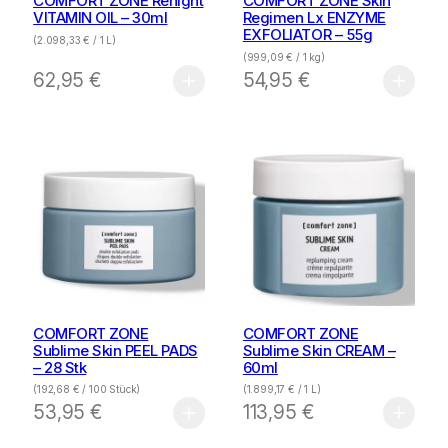
COMFORT ZONE Renight
COMFORT ZONE Skin
VITAMIN OIL – 30ml
Regimen Lx ENZYME
EXFOLIATOR – 55g
(
2.098,33
€
/ 1 L)
(
999,09
€
/ 1 kg)
62,95
€
54,95
€
COMFORT ZONE
COMFORT ZONE
Sublime Skin PEEL PADS
Sublime Skin CREAM –
– 28 Stk
60ml
(
192,68
€
/ 100 Stück)
(
1.899,17
€
/ 1 L)
53,95
€
113,95
€