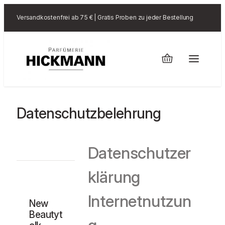
Versandkostenfrei ab 75 € | Gratis Proben zu jeder Bestellung
Datenschutzbelehrung
Datenschutzer
klärung
Internetnutzun
New
Beautyt