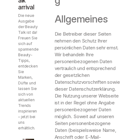
g
alk
arrival
Allgemeines
Die neue
Ausgabe
der Beauty
Talk ist da!
Die Betreiber dieser Seiten
Freuen Sie
nehmen den Schutz Ihrer
sich auf
persönlichen Daten sehr ernst.
spannende
Wir behandeln Ihre
Beauty-
Tipps,
personenbezogenen Daten
entdecken
vertraulich und entsprechend
Sie
der gesetzlichen
Marken,
Datenschutzvorschriften sowie
Düfte und
dieser Datenschutzerklärung.
lassen Sie
sich von
Die Nutzung unserer Webseite
aktuellen
ist in der Regel ohne Angabe
Trends
personenbezogener Daten
inspirieren
möglich. Soweit auf unseren
– jetzt bei
uns
Seiten personenbezogene
erhältlich.
Daten (beispielsweise Name,
Anschrift oder E-Mail-