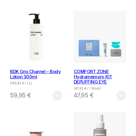
BDK Gris Charnel – Body
COMFORT ZONE
Lotion 300ml
Hydramemory KIT
DEPUFFING EYE
(
199,83
€
/ 1 L)
(
47,95
€
/ 1 Stück)
59,95
€
47,95
€