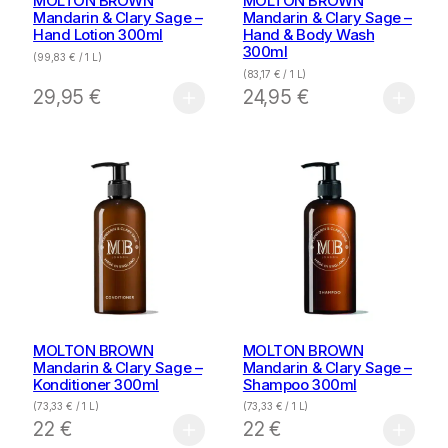
MOLTON BROWN
MOLTON BROWN
Mandarin & Clary Sage –
Mandarin & Clary Sage –
Hand Lotion 300ml
Hand & Body Wash
300ml
(
99,83
€
/ 1 L)
(
83,17
€
/ 1 L)
29,95
€
24,95
€
MOLTON BROWN
MOLTON BROWN
Mandarin & Clary Sage –
Mandarin & Clary Sage –
Konditioner 300ml
Shampoo 300ml
(
73,33
€
/ 1 L)
(
73,33
€
/ 1 L)
22
€
22
€