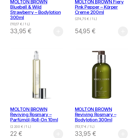
MOLTON BROWN
MOLTON BROWN Fiery
Bluebell & Wild
Pink Pepper – Körper
Strawberry – Bodylotion
Creme 200ml
300ml
(
274,75
€
/ 1 L)
(
113,17
€
/ 1 L)
33,95
€
54,95
€
MOLTON BROWN
MOLTON BROWN
Reviving Rosmary –
Reviving Rosmary –
Parfümöl-Roll-On 10ml
Bodylotion 300ml
(
2.200
€
/ 1 L)
(
113,17
€
/ 1 L)
22
€
33,95
€