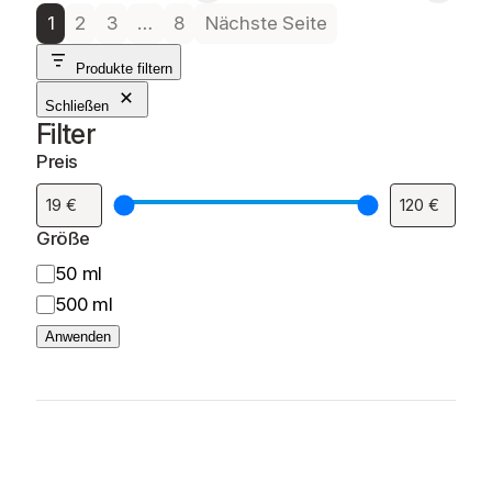
1
2
3
…
8
Nächste Seite
Produkte filtern
Schließen
Filter
Preis
Größe
G
50 ml
r
500 ml
ö
Anwenden
ß
e