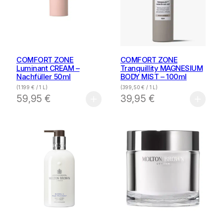
COMFORT ZONE
COMFORT ZONE
Luminant CREAM –
Tranquillity MAGNESIUM
Nachfüller 50ml
BODY MIST – 100ml
(
1.199
€
/ 1 L)
(
399,50
€
/ 1 L)
59,95
€
39,95
€