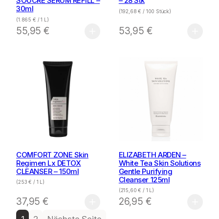
SOUCRE SERUM REFILL –
– 28 Stk
30ml
(
192,68
€
/ 100 Stück)
(
1.865
€
/ 1 L)
55,95
€
53,95
€
COMFORT ZONE Skin
ELIZABETH ARDEN –
Regimen Lx DETOX
White Tea Skin Solutions
CLEANSER – 150ml
Gentle Purifying
Cleanser 125ml
(
253
€
/ 1 L)
(
215,60
€
/ 1 L)
37,95
€
26,95
€
1
2
Nächste Seite