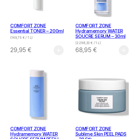
COMFORT ZONE
COMFORT ZONE
Essential TONER – 200ml
Hydramemory WATER
SOUCRE SERUM – 30ml
(
149,75
€
/ 1 L)
(
2.298,33
€
/ 1 L)
29,95
€
68,95
€
COMFORT ZONE
COMFORT ZONE
Hydramemory WATER
Sublime Skin PEEL PADS