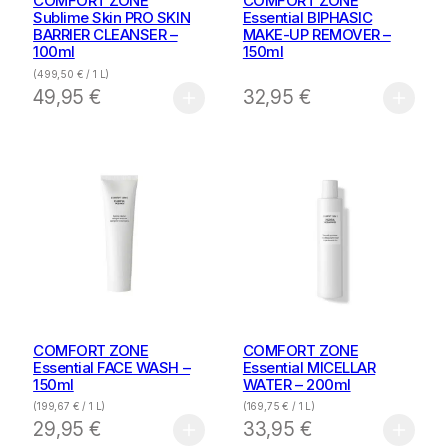
COMFORT ZONE
COMFORT ZONE
Sublime Skin PRO SKIN
Essential BIPHASIC
BARRIER CLEANSER –
MAKE-UP REMOVER –
100ml
150ml
(
499,50
€
/ 1 L)
49,95
€
32,95
€
COMFORT ZONE
COMFORT ZONE
Essential FACE WASH –
Essential MICELLAR
150ml
WATER – 200ml
(
199,67
€
/ 1 L)
(
169,75
€
/ 1 L)
29,95
€
33,95
€