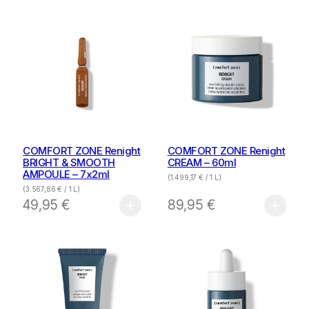
COMFORT ZONE Renight
COMFORT ZONE Renight
BRIGHT & SMOOTH
CREAM – 60ml
AMPOULE – 7x2ml
(
1.499,17
€
/ 1 L)
(
3.567,86
€
/ 1 L)
49,95
€
89,95
€