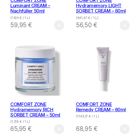
COMFORT ZONE
COMFORT ZONE
Luminant CREAM –
Hydramemory LIGHT
Nachfüller 50ml
SORBET CREAM – 60ml
(
1.199
€
/ 1 L)
(
941,67
€
/ 1 L)
59,95
€
56,50
€
COMFORT ZONE
COMFORT ZONE
Hydramemory RICH
Remedy CREAM – 60ml
SORBET CREAM – 50ml
(
1.149,17
€
/ 1 L)
(
1.319
€
/ 1 L)
65,95
€
68,95
€