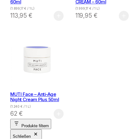
60ml
CREAM – 60ml
(
1.899,17
€
/ 1 L)
(
1.999,17
€
/ 1 L)
113,95
€
119,95
€
MUTI Face – Anti-Age
Night Cream Plus 50ml
(
1.240
€
/ 1 L)
62
€
Produkte filtern
Schließen