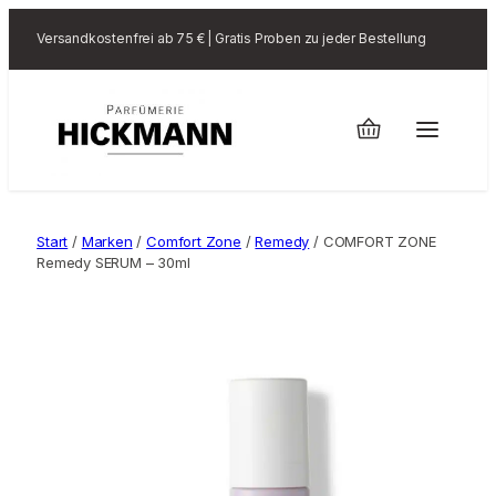
Versandkostenfrei ab 75 € | Gratis Proben zu jeder Bestellung
Start
/
Marken
/
Comfort Zone
/
Remedy
/ COMFORT ZONE
Remedy SERUM – 30ml