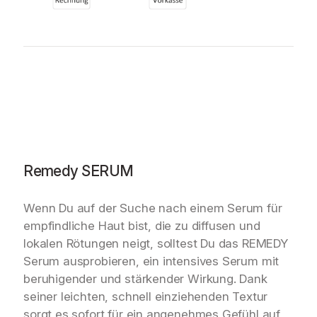
y
S
E
R
U
M
–
3
0
m
l
Remedy SERUM
M
e
Wenn Du auf der Suche nach einem Serum für
n
empfindliche Haut bist, die zu diffusen und
g
e
lokalen Rötungen neigt, solltest Du das REMEDY
Serum ausprobieren, ein intensives Serum mit
beruhigender und stärkender Wirkung. Dank
seiner leichten, schnell einziehenden Textur
sorgt es sofort für ein angenehmes Gefühl auf