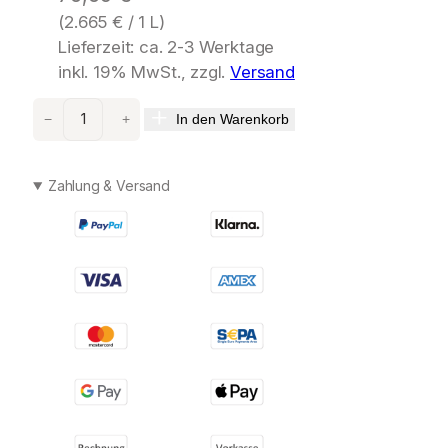
(
2.665
€
/ 1 L)
Lieferzeit: ca. 2-3 Werktage
inkl. 19% MwSt., zzgl.
Versand
C
In den Warenkorb
−
+
O
M
F
Zahlung & Versand
O
R
T
Z
O
N
E
R
e
m
e
d