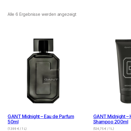
Alle 6 Ergebnisse werden angezeigt
GANT Midnight – Eau de Parfum
GANT Midnight – 
50ml
Shampoo 200ml
(
1.399
€
/ 1 L)
(
124,75
€
/ 1 L)