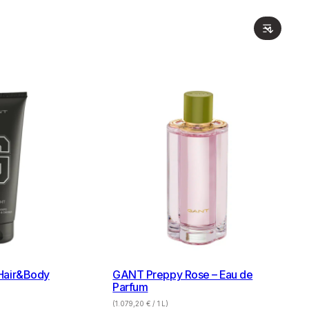
Hair&Body
GANT Preppy Rose – Eau de
Parfum
(
1.079,20
€
/ 1 L)