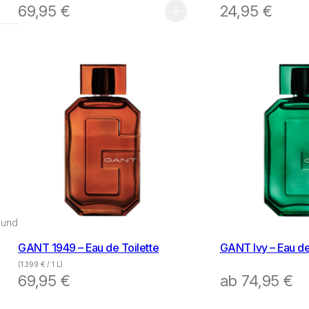
69,95
€
24,95
€
 und
GANT 1949 – Eau de Toilette
GANT Ivy – Eau de
(
1.399
€
/ 1 L)
69,95
€
ab
74,95
€