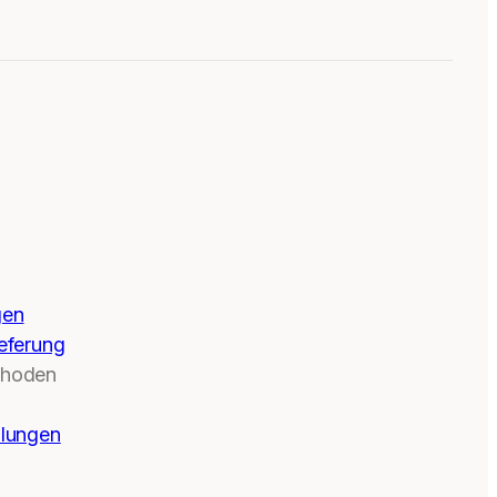
gen
eferung
thoden
llungen