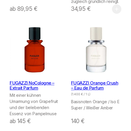
zugleich gründlich reinigt.
ab
89,95
€
34,95
€
FUGAZZI NoCologne –
FUGAZZI Orange Crush
Extrait Parfum
– Eau de Parfum
(
1.400
€
/ 1 L)
Mit einer kühnen
Umarmung von Grapefruit
Basisnoten Orange / lso E
und der belebenden
Super / Weißer Amber
Essenz von Pampelmuse
ab
145
€
140
€