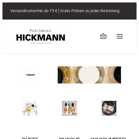
Versandkostenfrei ab 75 € | Gratis Proben zu jeder Bestellung