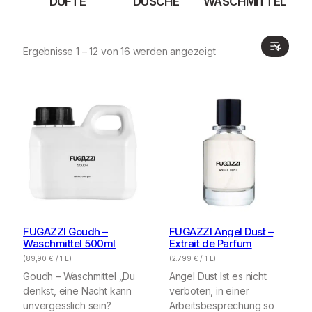
DÜFTE
DUSCHE
WASCHMITTEL
Ergebnisse 1 – 12 von 16 werden angezeigt
FUGAZZI Goudh –
FUGAZZI Angel Dust –
Waschmittel 500ml
Extrait de Parfum
(
89,90
€
/ 1 L)
(
2.799
€
/ 1 L)
Goudh – Waschmittel „Du
Angel Dust Ist es nicht
denkst, eine Nacht kann
verboten, in einer
unvergesslich sein?
Arbeitsbesprechung so