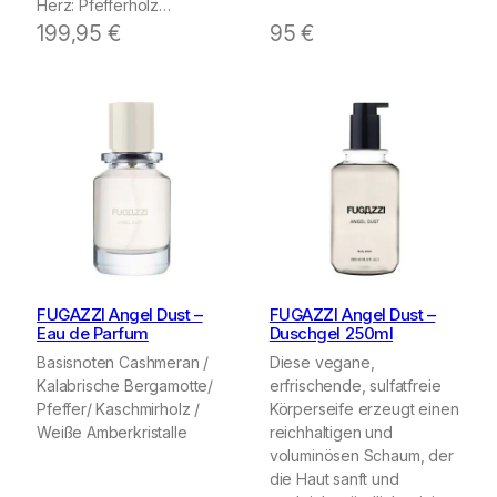
Herz: Pfefferholz…
199,95
€
95
€
FUGAZZI Angel Dust –
FUGAZZI Angel Dust –
Eau de Parfum
Duschgel 250ml
Basisnoten Cashmeran /
Diese vegane,
Kalabrische Bergamotte/
erfrischende, sulfatfreie
Pfeffer/ Kaschmirholz /
Körperseife erzeugt einen
Weiße Amberkristalle
reichhaltigen und
voluminösen Schaum, der
die Haut sanft und