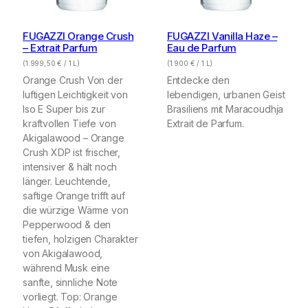
FUGAZZI Orange Crush
FUGAZZI Vanilla Haze –
– Extrait Parfum
Eau de Parfum
(
1.999,50
€
/ 1 L)
(
1.900
€
/ 1 L)
Orange Crush Von der
Entdecke den
luftigen Leichtigkeit von
lebendigen, urbanen Geist
Iso E Super bis zur
Brasiliens mit Maracoudhja
kraftvollen Tiefe von
Extrait de Parfum.
Akigalawood – Orange
Crush XDP ist frischer,
intensiver & hält noch
länger. Leuchtende,
saftige Orange trifft auf
die würzige Wärme von
Pepperwood & den
tiefen, holzigen Charakter
von Akigalawood,
während Musk eine
sanfte, sinnliche Note
vorliegt. Top: Orange