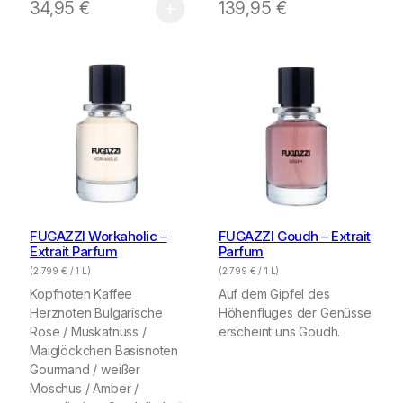
34,95
€
139,95
€
FUGAZZI Workaholic –
FUGAZZI Goudh – Extrait
Extrait Parfum
Parfum
(
2.799
€
/ 1 L)
(
2.799
€
/ 1 L)
Kopfnoten Kaffee
Auf dem Gipfel des
Herznoten Bulgarische
Höhenfluges der Genüsse
Rose / Muskatnuss /
erscheint uns Goudh.
Maiglöckchen Basisnoten
Gourmand / weißer
Moschus / Amber /