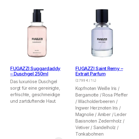
FUGAZZI Suggardaddy
FUGAZZI Saint Remy –
– Duschgel 250ml
Extrait Parfum
(
2.799
€
/ 1 L)
Das luxuriöse Duschgel
sorgt für eine gereinigte,
Kopfnoten Weiße Iris /
erfrischte, geschmeidige
Bergamotte / Rosa Pfeffer
und zartduftende Haut.
/ Wacholderbeeren /
Ingwer Herznoten Iris /
Magnolie / Amber / Leder
Basisnoten Zedernholz /
Vetiver / Sandelholz /
Tonkabohnen