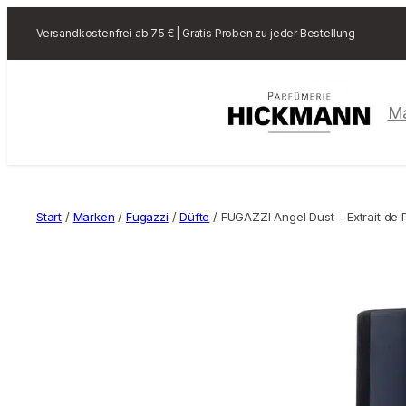
Versandkostenfrei ab 75 € | Gratis Proben zu jeder Bestellung
M
Start
/
Marken
/
Fugazzi
/
Düfte
/ FUGAZZI Angel Dust – Extrait de