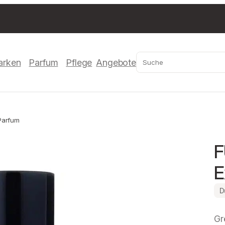
Suchen
arken
Parfum
Pflege
Angebote
 Parfum
F
E
D
Gr