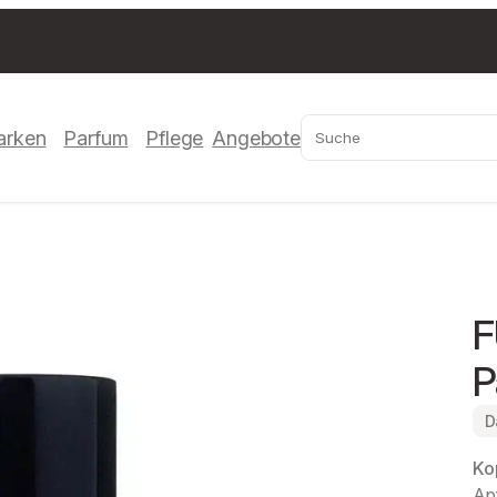
Suchen
arken
Parfum
Pflege
Angebote
F
P
D
Ko
Ap