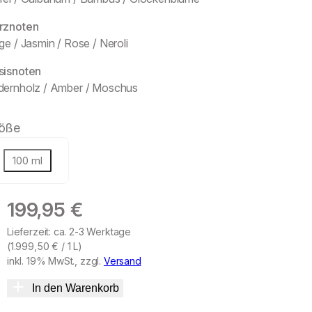
rznoten
ge / Jasmin / Rose / Neroli
sisnoten
dernholz / Amber / Moschus
öße
100 ml
199,95
€
Lieferzeit: ca. 2-3 Werktage
(
1.999,50
€
/ 1 L)
inkl. 19% MwSt., zzgl.
Versand
In den Warenkorb