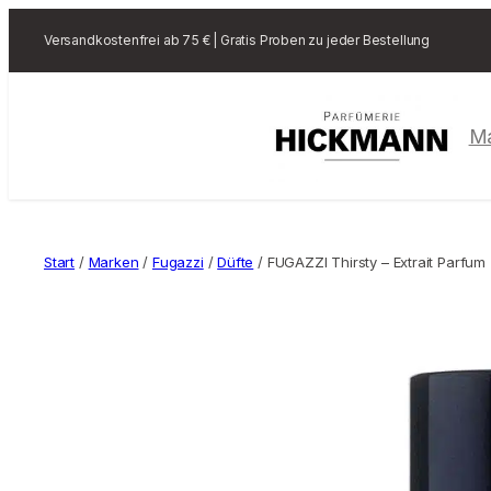
Versandkostenfrei ab 75 € | Gratis Proben zu jeder Bestellung
M
Start
/
Marken
/
Fugazzi
/
Düfte
/ FUGAZZI Thirsty – Extrait Parfum