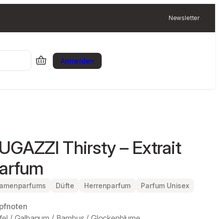
Newsletter
Anmelden
UGAZZI Thirsty – Extrait
arfum
amenparfums
Düfte
Herrenparfum
Parfum Unisex
pfnoten
fel / Galbanum / Bambus / Glockenblume