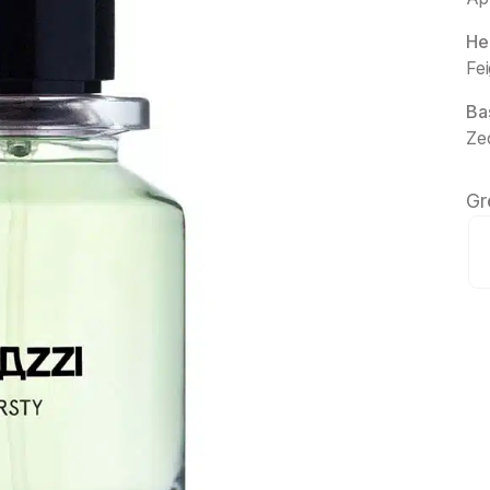
He
Fei
Ba
Ze
Gr