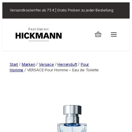
Versandkostenfrei ab 75 € | Gratis Proben zu jeder Bestellung
Start
/
Marken
/
Versace
/
Herrenduft
/
Pour
Homme
/ VERSACE Pour Homme – Eau de Toilette