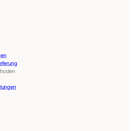
gen
eferung
thoden
llungen