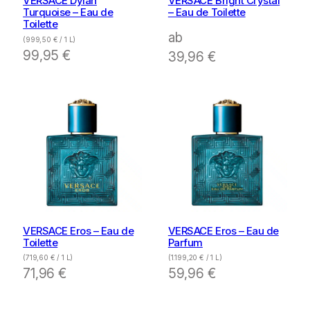
VERSACE Dylan
VERSACE Bright Crystal
Turquoise – Eau de
– Eau de Toilette
Toilette
ab
(
999,50
€
/ 1 L)
99,95
€
39,96
€
VERSACE Eros – Eau de
VERSACE Eros – Eau de
Toilette
Parfum
(
719,60
€
/ 1 L)
(
1.199,20
€
/ 1 L)
71,96
€
59,96
€