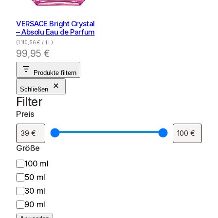
VERSACE Bright Crystal
– Absolu Eau de Parfum
(
1.110,56
€
/ 1 L)
99,95
€
Produkte filtern
Schließen
Filter
Preis
Größe
G
100 ml
r
50 ml
ö
30 ml
ß
90 ml
e