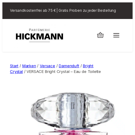
Versandkostenfrei ab 75 € | Gratis Proben zu jeder Bestellung
Start
/
Marken
/
Versace
/
Damenduft
/
Bright
Crystal
/ VERSACE Bright Crystal – Eau de Toilette