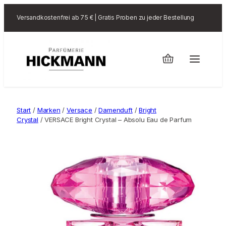
Versandkostenfrei ab 75 € | Gratis Proben zu jeder Bestellung
Start
/
Marken
/
Versace
/
Damenduft
/
Bright
Crystal
/ VERSACE Bright Crystal – Absolu Eau de Parfum