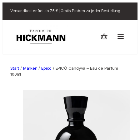
Versandkostenfrei ab 75 € | Gratis Proben zu jeder Bestellung
Start
/
Marken
/
Epicò
/ EPICÒ Candyva – Eau de Parfum
100ml