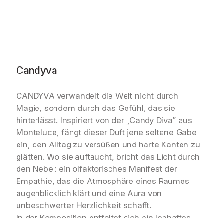
r
f
u
m
1
0
0
Candyva
m
l
CANDYVA verwandelt die Welt nicht durch
M
Magie, sondern durch das Gefühl, das sie
e
n
hinterlässt. Inspiriert von der „Candy Diva” aus
g
Monteluce, fängt dieser Duft jene seltene Gabe
e
ein, den Alltag zu versüßen und harte Kanten zu
glätten. Wo sie auftaucht, bricht das Licht durch
den Nebel: ein olfaktorisches Manifest der
Empathie, das die Atmosphäre eines Raumes
augenblicklich klärt und eine Aura von
unbeschwerter Herzlichkeit schafft.
In der Komposition entfaltet sich ein lebhaftes