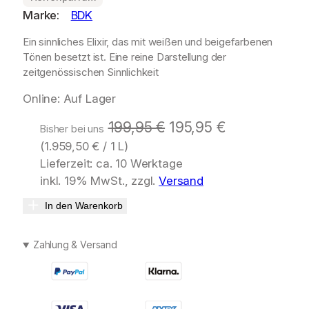
Marke:
BDK
Ein sinnliches Elixir, das mit weißen und beigefarbenen
Tönen besetzt ist. Eine reine Darstellung der
zeitgenössischen Sinnlichkeit
Online: Auf Lager
U
A
199,95
€
195,95
€
Bisher bei uns
(
1.959,50
€
/ 1 L)
r
k
Lieferzeit: ca. 10 Werktage
s
t
inkl. 19% MwSt., zzgl.
Versand
p
u
In den Warenkorb
r
e
ü
l
Zahlung & Versand
n
l
g
e
l
r