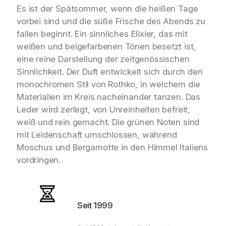
1
5
Es ist der Spätsommer, wenn die heißen Tage
9
vorbei sind und die süße Frische des Abends zu
9
€
fallen beginnt. Ein sinnliches Elixier, das mit
,
.
weißen und beigefarbenen Tönen besetzt ist,
eine reine Darstellung der zeitgenössischen
9
Sinnlichkeit. Der Duft entwickelt sich durch den
5
monochromen Stil von Rothko, in welchem die
Materialien im Kreis nacheinander tanzen. Das
€
Leder wird zerlegt, von Unreinheiten befreit,
weiß und rein gemacht. Die grünen Noten sind
mit Leidenschaft umschlossen, während
Moschus und Bergamotte in den Himmel Italiens
vordringen.
Seit 1999