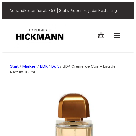
Versandkostenfrei ab 75 € | Gratis Proben zu jeder Bestellung
Start
/
Marken
/
BDK
/
Duft
/ BDK Creme de Cuir – Eau de
Parfum 100ml