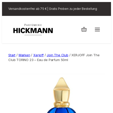
Versandkostenfrei ab 75 € | Gratis Proben zu jeder Bestellung
Start
/
Marken
/
Xerjoff
/
Join The Club
/ XERJOFF Join The
Club TORINO 23 – Eau de Parfum 50ml