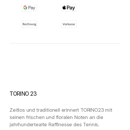
h
e
C
l
u
b
T
O
R
I
N
O
2
3
–
TORINO 23
E
a
Zeitlos und traditionell erinnert TORINO23 mit
u
d
seinen frischen und floralen Noten an die
e
jahrhundertealte Raffinesse des Tennis.
P