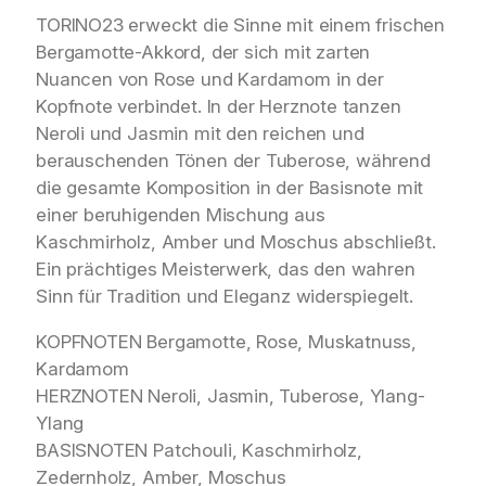
a
TORINO23 erweckt die Sinne mit einem frischen
r
Bergamotte-Akkord, der sich mit zarten
f
Nuancen von Rose und Kardamom in der
u
Kopfnote verbindet. In der Herznote tanzen
m
Neroli und Jasmin mit den reichen und
5
berauschenden Tönen der Tuberose, während
0
die gesamte Komposition in der Basisnote mit
m
l
einer beruhigenden Mischung aus
M
Kaschmirholz, Amber und Moschus abschließt.
e
Ein prächtiges Meisterwerk, das den wahren
n
Sinn für Tradition und Eleganz widerspiegelt.
g
e
KOPFNOTEN Bergamotte, Rose, Muskatnuss,
Kardamom
HERZNOTEN Neroli, Jasmin, Tuberose, Ylang-
Ylang
BASISNOTEN Patchouli, Kaschmirholz,
Zedernholz, Amber, Moschus