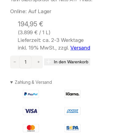
Online: Auf Lager
194,95
€
(
3.899
€
/ 1 L)
Lieferzeit: ca. 2-3 Werktage
inkl. 19% MwSt., zzgl.
Versand
X
In den Warenkorb
−
+
E
R
J
Zahlung & Versand
O
F
F
J
o
i
n
T