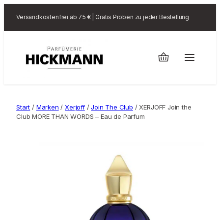
Versandkostenfrei ab 75 € | Gratis Proben zu jeder Bestellung
Start
/
Marken
/
Xerjoff
/
Join The Club
/ XERJOFF Join the
Club MORE THAN WORDS – Eau de Parfum