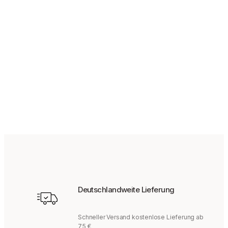
145
€
139,95
€
Bisher bei uns
Deutschlandweite Lieferung
Schneller Versand kostenlose Lieferung ab
75 €