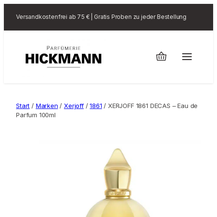
Versandkostenfrei ab 75 € | Gratis Proben zu jeder Bestellung
Start
/
Marken
/
Xerjoff
/
1861
/ XERJOFF 1861 DECAS – Eau de
Parfum 100ml