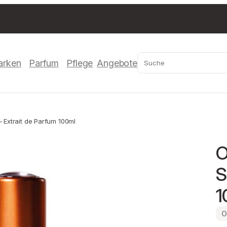
Suchen
arken
Parfum
Pflege
Angebote
Extrait de Parfum 100ml
O
S
1
O