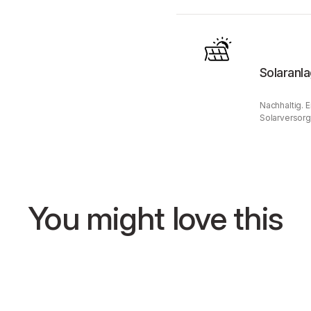
Solaranl
Nachhaltig. 
Solarversorg
You might love this