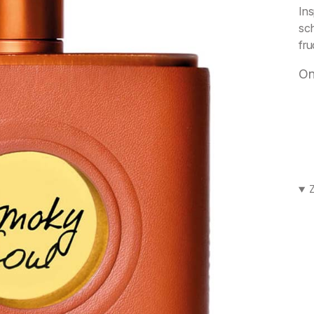
Ins
sc
fru
On