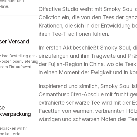
Vertrauen und
Nähe.
Olfactive Studio weiht mit Smoky Soul da
Collction ein, die von den Tees der ganz
Krationen, die sich in der Entwicklung 
ihren Tee-Traditionen führen.
ser Versand
Im ersten Akt beschließt Smoky Soul, d
einzufangen und ihm Tragweite und Präs
 Ihre Bestellung ganz
kostenloser Lieferung
der Fujian-Region in China, wo die Teekul
inem Einkaufswert
in einen Moment der Ewigkeit und in ko
Inspirierend und sinnlich, Smoky Soul is
Osmanthusblüten-Absolue mit fruchtigen,
extrahierte schwarze Tee wird mit der E
se
Facetten von warmen, verbrannten Hölzer
kverpackung
würzigen und schwarzen Noten des Tees
erpacken wir Ihr
rn kostenlos.