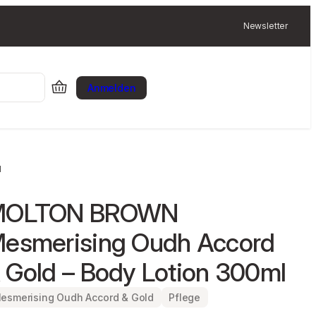
Newsletter
Anmelden
l
MOLTON BROWN
esmerising Oudh Accord
 Gold – Body Lotion 300ml
esmerising Oudh Accord & Gold
Pflege