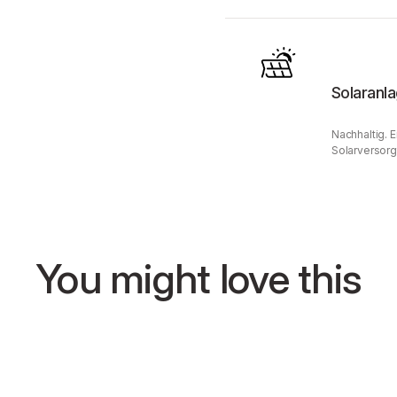
Solaranl
Nachhaltig. 
Solarversorg
You might love this