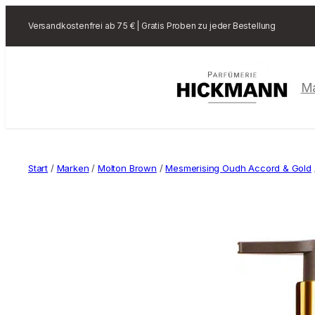
Versandkostenfrei ab 75 € | Gratis Proben zu jeder Bestellung
M
Start
/
Marken
/
Molton Brown
/
Mesmerising Oudh Accord & Gold