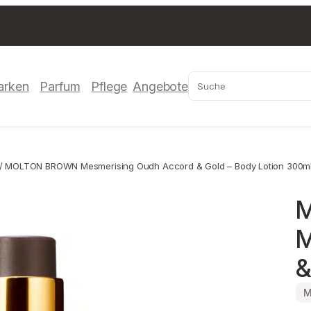
Suchen
arken
Parfum
Pflege
Angebote
/ MOLTON BROWN Mesmerising Oudh Accord & Gold – Body Lotion 300m
M
&
M