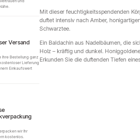
Vertrauen und
Nähe.
Mit dieser feuchtigkeitsspendenden Körp
duftet intensiv nach Amber, honigarti
Schwarztee.
ser Versand
Ein Baldachin aus Nadelbäumen, die sich
Holz – kräftig und dunkel. Honiggolde
 Ihre Bestellung ganz
Erkunden Sie die duftenden Tiefen eine
kostenloser Lieferung
inem Einkaufswert
se
kverpackung
erpacken wir Ihr
rn kostenlos.