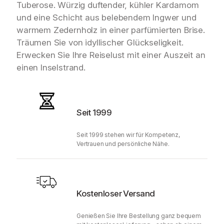
Tuberose. Würzig duftender, kühler Kardamom
n
und eine Schicht aus belebendem Ingwer und
3
0
warmem Zedernholz in einer parfümierten Brise.
0
Träumen Sie von idyllischer Glückseligkeit.
m
Erwecken Sie Ihre Reiselust mit einer Auszeit an
l
einen Inselstrand.
M
e
n
g
Seit 1999
e
Seit 1999 stehen wir für Kompetenz,
Vertrauen und persönliche Nähe.
Kostenloser Versand
Genießen Sie Ihre Bestellung ganz bequem