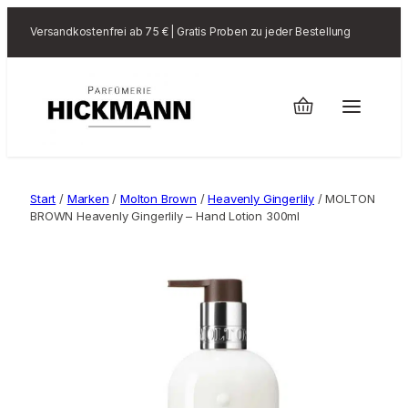
Versandkostenfrei ab 75 € | Gratis Proben zu jeder Bestellung
Start
/
Marken
/
Molton Brown
/
Heavenly Gingerlily
/ MOLTON
BROWN Heavenly Gingerlily – Hand Lotion 300ml