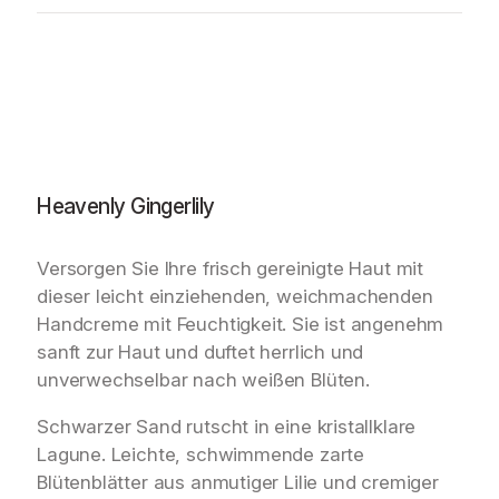
y
G
i
n
g
e
r
l
i
Heavenly Gingerlily
l
y
Versorgen Sie Ihre frisch gereinigte Haut mit
–
H
dieser leicht einziehenden, weichmachenden
a
Handcreme mit Feuchtigkeit. Sie ist angenehm
n
sanft zur Haut und duftet herrlich und
d
unverwechselbar nach weißen Blüten.
L
o
Schwarzer Sand rutscht in eine kristallklare
t
Lagune. Leichte, schwimmende zarte
i
Blütenblätter aus anmutiger Lilie und cremiger
o