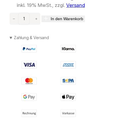
inkl. 19% MwSt., zzgl.
Versand
M
In den Warenkorb
−
+
O
L
T
Zahlung & Versand
O
N
B
R
O
W
N
H
e
a
v
e
n
l