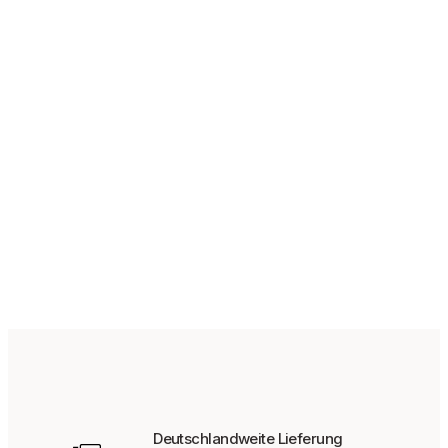
145
€
139,95
€
Bisher bei uns
Deutschlandweite Lieferung