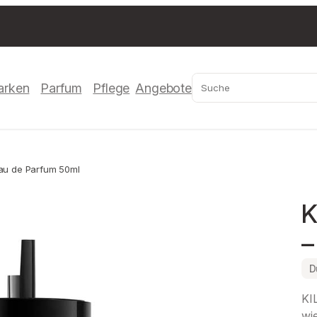
Suchen
arken
Parfum
Pflege
Angebote
Eau de Parfum 50ml
K
–
D
KI
wie