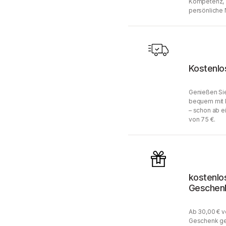
Kompetenz, 
persönliche 
Kostenlo
Genießen Sie
bequem mit 
– schon ab e
von 75 €.
kostenlo
Geschen
Ab 30,00 € v
Geschenk ge