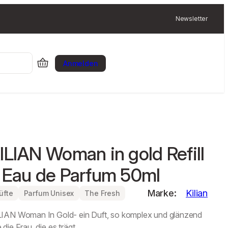
Newsletter
Anmelden
ILIAN Woman in gold Refill
 Eau de Parfum 50ml
Marke:
Kilian
üfte
Parfum Unisex
The Fresh
LIAN Woman In Gold- ein Duft, so komplex und glänzend
 die Frau, die es trägt.