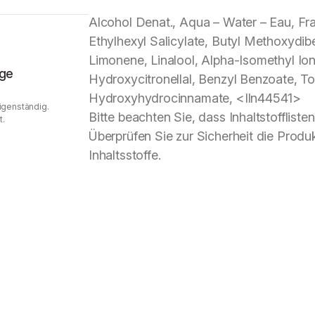
Alcohol Denat., Aqua – Water – Eau, F
Ethylhexyl Salicylate, Butyl Methoxydi
Limonene, Linalool, Alpha-Isomethyl Ionon
age
Hydroxycitronellal, Benzyl Benzoate, To
Hydroxyhydrocinnamate, <Iln44541>
Eigenständig.
Bitte beachten Sie, dass Inhaltstofflist
t.
Überprüfen Sie zur Sicherheit die Produ
Inhaltsstoffe.