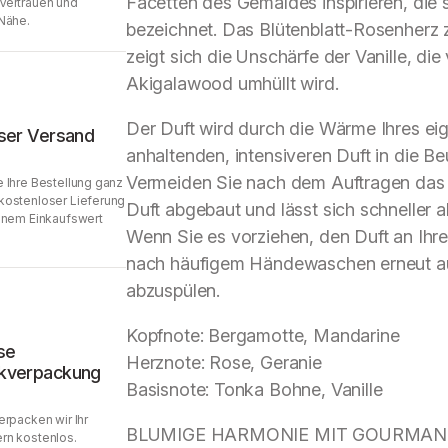
Facetten des Gemäldes inspirieren, die sie
Vertrauen und
Nähe.
bezeichnet. Das Blütenblatt-Rosenherz z
zeigt sich die Unschärfe der Vanille, di
Akigalawood umhüllt wird.
Der Duft wird durch die Wärme Ihres eig
ser Versand
anhaltenden, intensiveren Duft in die Be
Vermeiden Sie nach dem Auftragen das 
 Ihre Bestellung ganz
kostenloser Lieferung
Duft abgebaut und lässt sich schneller 
inem Einkaufswert
Wenn Sie es vorziehen, den Duft an Ihr
nach häufigem Händewaschen erneut auf
abzuspülen.
Kopfnote: Bergamotte, Mandarine
se
Herznote: Rose, Geranie
kverpackung
Basisnote: Tonka Bohne, Vanille
erpacken wir Ihr
BLUMIGE HARMONIE MIT GOURMA
rn kostenlos.