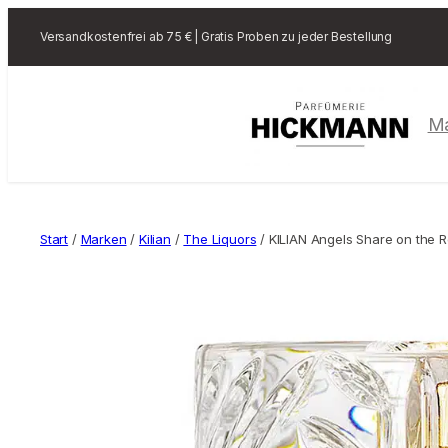
Versandkostenfrei ab 75 € | Gratis Proben zu jeder Bestellung
M
Start
/
Marken
/
Kilian
/
The Liquors
/ KILIAN Angels Share on the 