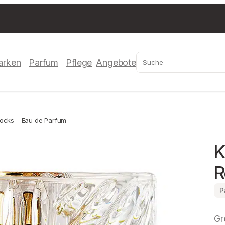
Suchen
arken
Parfum
Pflege
Angebote
Rocks – Eau de Parfum
K
R
P
Gr