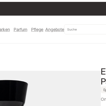
Suchen
arken
Parfum
Pflege
Angebote
E
P
E
On