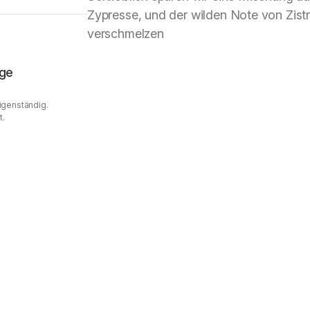
Zypresse, und der wilden Note von Zist
verschmelzen
age
Eigenständig.
t.