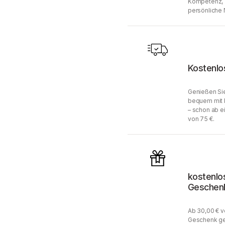
Kompetenz, 
persönliche 
Kostenlo
Genießen Sie
bequem mit 
– schon ab e
von 75 €.
kostenlo
Geschen
Ab 30,00 € v
Geschenk ge