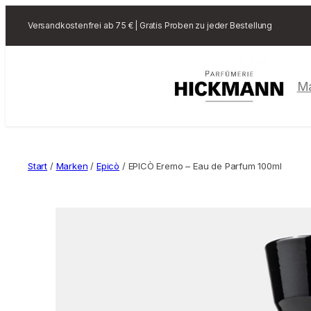
Versandkostenfrei ab 75 € | Gratis Proben zu jeder Bestellung
M
Start
/
Marken
/
Epicò
/ EPICÒ Eremo – Eau de Parfum 100ml