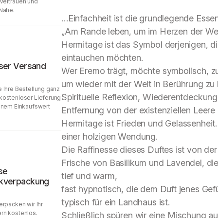
Vertrauen und
Nähe.
…Einfachheit ist die grundlegende Esse
„Am Rande leben, um im Herzen der Wel
Hermitage ist das Symbol derjenigen, di
eintauchen möchten.
ser Versand
Wer Eremo trägt, möchte symbolisch, zu
um wieder mit der Welt in Berührung z
 Ihre Bestellung ganz
Spirituelle Reflexion, Wiederentdeckung
kostenloser Lieferung
inem Einkaufswert
Entfernung von der existenziellen Leere
Hermitage ist Frieden und Gelassenheit. E
einer holzigen Wendung.
Die Raffinesse dieses Duftes ist von d
Frische von Basilikum und Lavendel, di
se
tief und warm,
kverpackung
fast hypnotisch, die dem Duft jenes Gef
typisch für ein Landhaus ist.
erpacken wir Ihr
rn kostenlos.
Schließlich spüren wir eine Mischung a