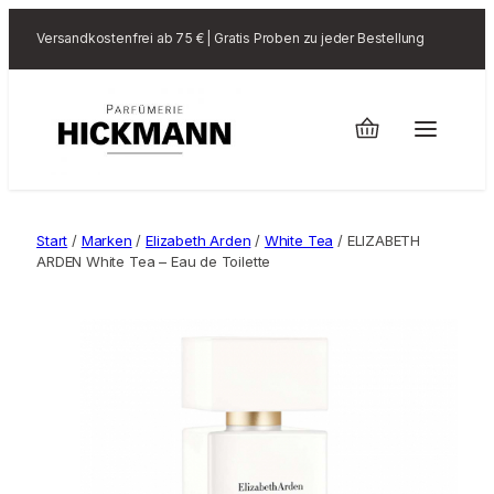
Versandkostenfrei ab 75 € | Gratis Proben zu jeder Bestellung
Start
/
Marken
/
Elizabeth Arden
/
White Tea
/ ELIZABETH
ARDEN White Tea – Eau de Toilette