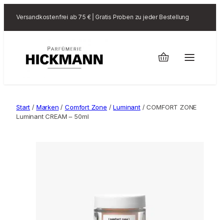
Versandkostenfrei ab 75 € | Gratis Proben zu jeder Bestellung
Start
/
Marken
/
Comfort Zone
/
Luminant
/ COMFORT ZONE
Luminant CREAM – 50ml