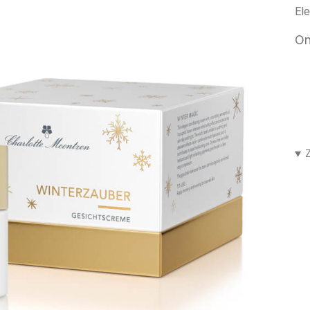
El
On