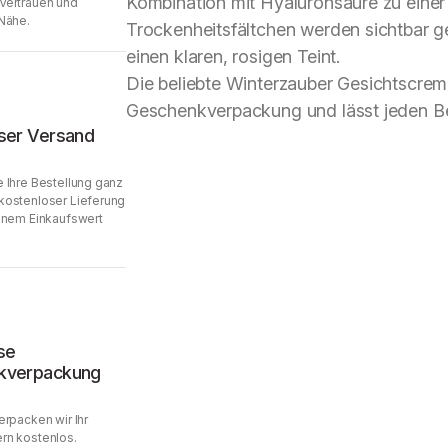
Kombination mit Hyaluronsäure zu einer
Vertrauen und
Nähe.
Trockenheitsfältchen werden sichtbar ge
einen klaren, rosigen Teint.
Die beliebte Winterzauber Gesichtscreme
Geschenkverpackung und lässt jeden 
ser Versand
 Ihre Bestellung ganz
kostenloser Lieferung
inem Einkaufswert
se
kverpackung
erpacken wir Ihr
rn kostenlos.