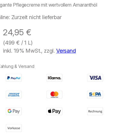
egante Pflegecreme mit wertvollem Amaranthöl
line: Zurzeit nicht lieferbar
24,95
€
(
499
€
/ 1 L)
inkl. 19% MwSt., zzgl.
Versand
Zahlung & Versand