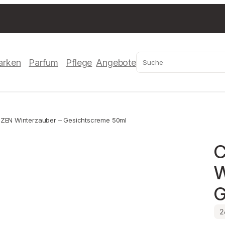
Suchen
arken
Parfum
Pflege
Angebote
EN Winterzauber – Gesichtscreme 50ml
C
W
G
2