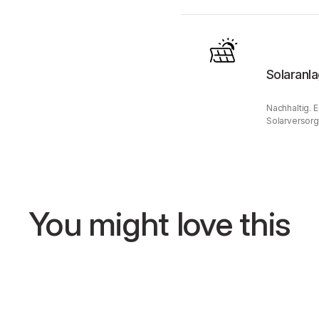
Solaranl
Nachhaltig. 
Solarversorg
You might love this