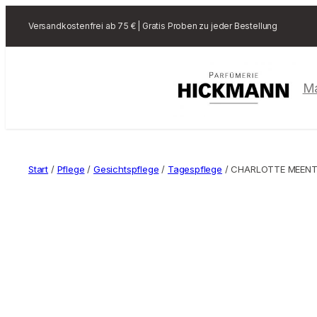
Versandkostenfrei ab 75 € | Gratis Proben zu jeder Bestellung
M
Start
/
Pflege
/
Gesichtspflege
/
Tagespflege
/ CHARLOTTE MEENTZ