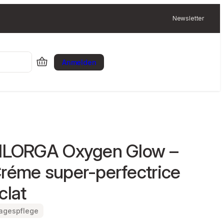
Newsletter
Anmelden
ILORGA Oxygen Glow –
réme super-perfectrice
clat
agespflege