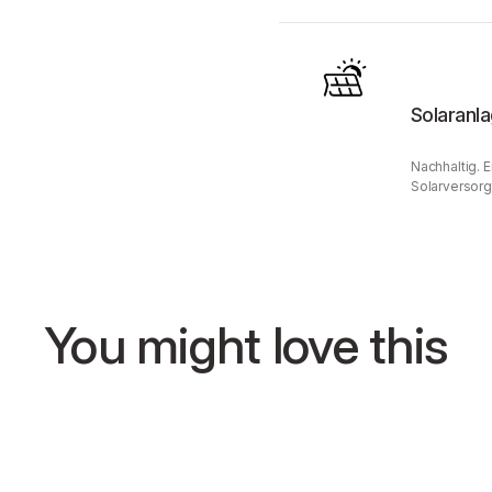
Solaranl
Nachhaltig. 
Solarversorg
You might love this