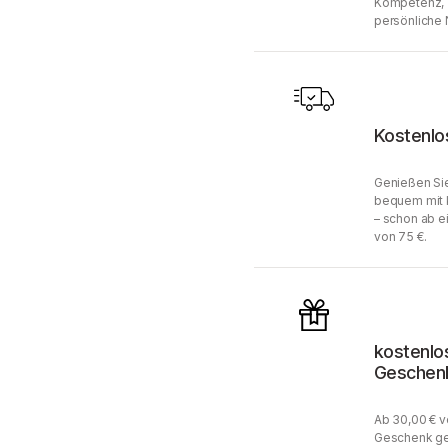
Kompetenz, 
persönliche 
Kostenlo
Genießen Sie
bequem mit 
– schon ab e
von 75 €.
kostenlo
Geschen
Ab 30,00 € v
Geschenk ge