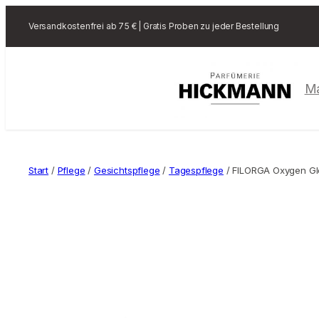
Versandkostenfrei ab 75 € | Gratis Proben zu jeder Bestellung
M
Start
/
Pflege
/
Gesichtspflege
/
Tagespflege
/ FILORGA Oxygen Glo