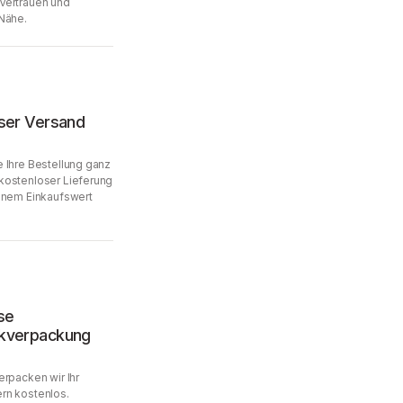
Vertrauen und
Nähe.
ser Versand
 Ihre Bestellung ganz
kostenloser Lieferung
inem Einkaufswert
se
kverpackung
erpacken wir Ihr
rn kostenlos.