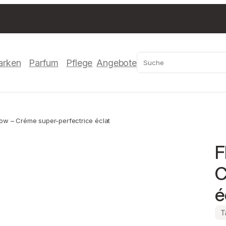
Suchen
arken
Parfum
Pflege
Angebote
w – Créme super-perfectrice éclat
F
C
é
T