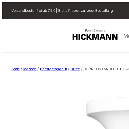
Versandkostenfrei ab 75 € | Gratis Proben zu jeder Bestellung
M
Start
/
Marken
/
Borntostandout
/
Düfte
/ BORNTOSTANDOUT DGAF –