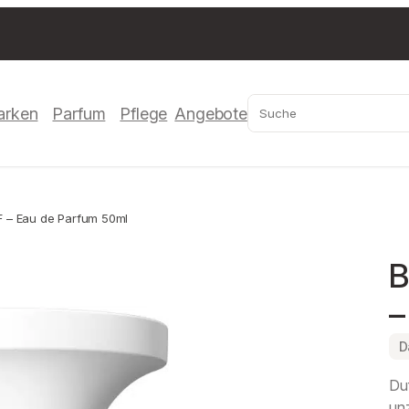
Suchen
arken
Parfum
Pflege
Angebote
 Eau de Parfum 50ml
–
D
Duf
unz