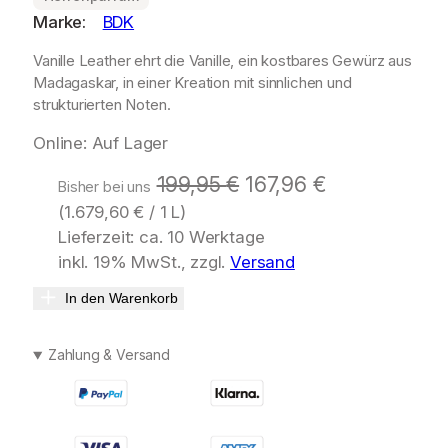
Marke:
BDK
Vanille Leather ehrt die Vanille, ein kostbares Gewürz aus
Madagaskar, in einer Kreation mit sinnlichen und
strukturierten Noten.
Online: Auf Lager
U
A
199,95
€
167,96
€
Bisher bei uns
(
1.679,60
€
/ 1 L)
r
k
Lieferzeit: ca. 10 Werktage
s
t
inkl. 19% MwSt., zzgl.
Versand
p
u
In den Warenkorb
r
e
ü
l
Zahlung & Versand
n
l
g
e
l
r