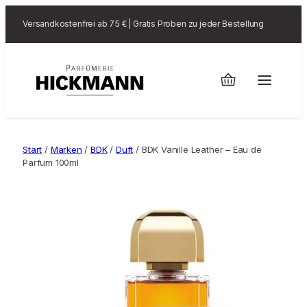
Versandkostenfrei ab 75 € | Gratis Proben zu jeder Bestellung
Start
/
Marken
/
BDK
/
Duft
/ BDK Vanille Leather – Eau de
Parfum 100ml