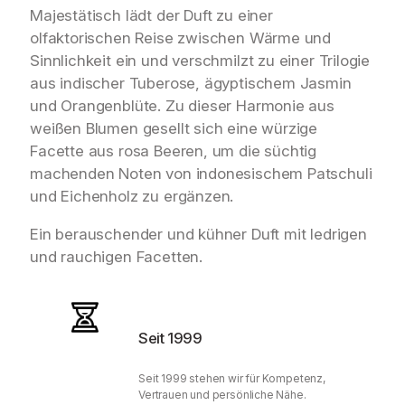
1
6
Majestätisch lädt der Duft zu einer
9
olfaktorischen Reise zwischen Wärme und
9
€
Sinnlichkeit ein und verschmilzt zu einer Trilogie
,
.
aus indischer Tuberose, ägyptischem Jasmin
und Orangenblüte. Zu dieser Harmonie aus
9
weißen Blumen gesellt sich eine würzige
5
Facette aus rosa Beeren, um die süchtig
machenden Noten von indonesischem Patschuli
€
und Eichenholz zu ergänzen.
Ein berauschender und kühner Duft mit ledrigen
und rauchigen Facetten.
Seit 1999
Seit 1999 stehen wir für Kompetenz,
Vertrauen und persönliche Nähe.