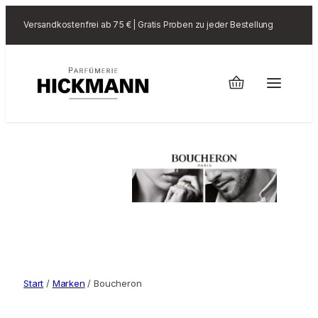
Versandkostenfrei ab 75 € | Gratis Proben zu jeder Bestellung
Start
/
Marken
/ Boucheron