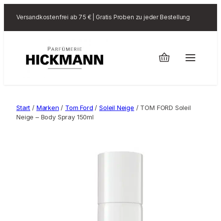
Versandkostenfrei ab 75 € | Gratis Proben zu jeder Bestellung
Start
/
Marken
/
Tom Ford
/
Soleil Neige
/ TOM FORD Soleil
Neige – Body Spray 150ml