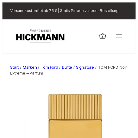
Versandkostenfrei ab 75 € | Gratis Proben zu jeder Bestellung
Start
/
Marken
/
Tom Ford
/
Düfte
/
Signature
/ TOM FORD Noir
Extreme – Parfum