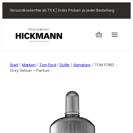
Versandkostenfrei ab 75 € | Gratis Proben zu jeder Bestellung
Start
/
Marken
/
Tom Ford
/
Düfte
/
Signature
/ TOM FORD
Grey Vetiver – Parfum