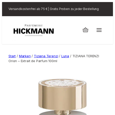
Versandkostenfrei ab 75 € | Gratis Proben zu jeder Bestellung
Start
/
Marken
/
Tiziana Terenzi
/
Luna
/ TIZIANA TERENZI
Orion – Extrait de Parfum 100ml