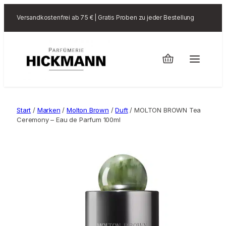
Versandkostenfrei ab 75 € | Gratis Proben zu jeder Bestellung
Start
/
Marken
/
Molton Brown
/
Duft
/ MOLTON BROWN Tea
Ceremony – Eau de Parfum 100ml