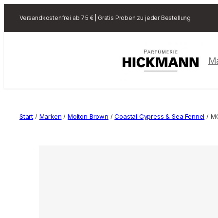
Versandkostenfrei ab 75 € | Gratis Proben zu jeder Bestellung
M
Start
/
Marken
/
Molton Brown
/
Coastal Cypress & Sea Fennel
/ M