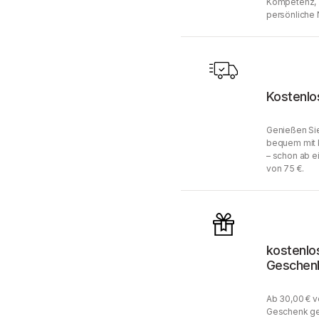
Kompetenz, 
persönliche 
Kostenlo
Genießen Sie
bequem mit 
– schon ab e
von 75 €.
kostenlo
Geschen
Ab 30,00 € v
Geschenk ge