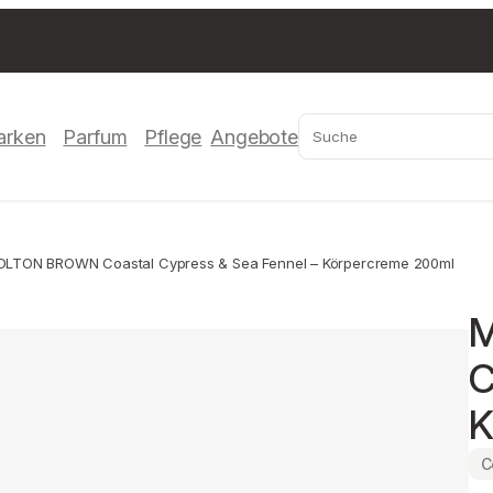
Suchen
arken
Parfum
Pflege
Angebote
OLTON BROWN Coastal Cypress & Sea Fennel – Körpercreme 200ml
M
C
K
C