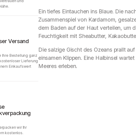
Vertrauen und
Nähe.
Ein tiefes Eintauchen ins Blaue. Die na
Zusammenspiel von Kardamom, gesalzen
dem Baden auf der Haut verteilen, um d
Feuchtigkeit mit Sheabutter, Kakaobutte
ser Versand
Die salzige Gischt des Ozeans prallt au
 Ihre Bestellung ganz
einsamen Klippen. Eine Halbinsel wartet
kostenloser Lieferung
Meeres erleben.
inem Einkaufswert
se
kverpackung
erpacken wir Ihr
rn kostenlos.