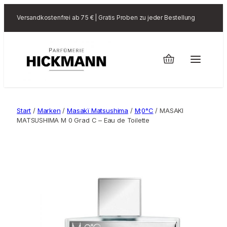
Versandkostenfrei ab 75 € | Gratis Proben zu jeder Bestellung
Start
/
Marken
/
Masakï Matsushima
/
M;0°C
/ MASAKI
MATSUSHIMA M 0 Grad C – Eau de Toilette