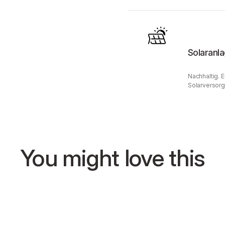
Solaranl
Nachhaltig. 
Solarversorg
You might love this