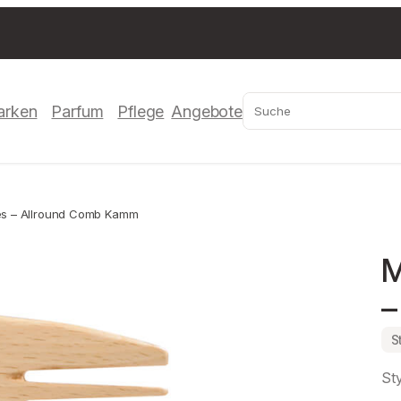
Suchen
arken
Parfum
Pflege
Angebote
s – Allround Comb Kamm
M
–
S
Sty