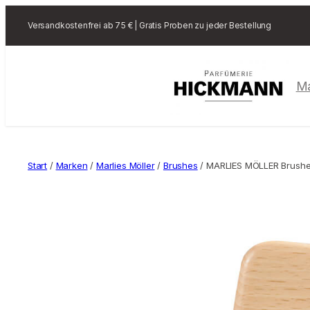
Versandkostenfrei ab 75 € | Gratis Proben zu jeder Bestellung
M
Start
/
Marken
/
Marlies Möller
/
Brushes
/ MARLIES MÖLLER Brushe