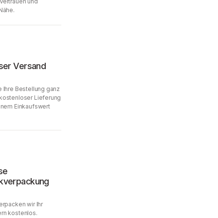
Vertrauen und
Nähe.
ser Versand
 Ihre Bestellung ganz
kostenloser Lieferung
inem Einkaufswert
se
kverpackung
erpacken wir Ihr
rn kostenlos.