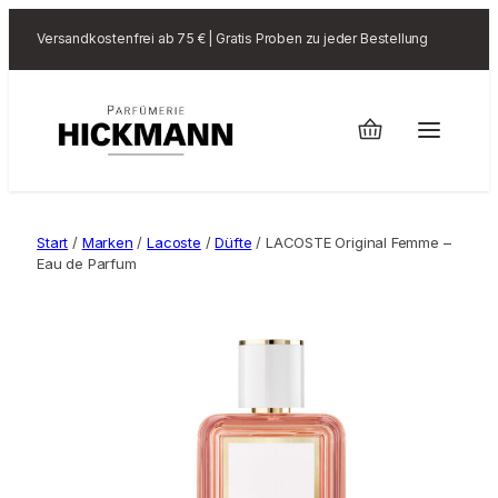
Versandkostenfrei ab 75 € | Gratis Proben zu jeder Bestellung
Start
/
Marken
/
Lacoste
/
Düfte
/ LACOSTE Original Femme –
Eau de Parfum