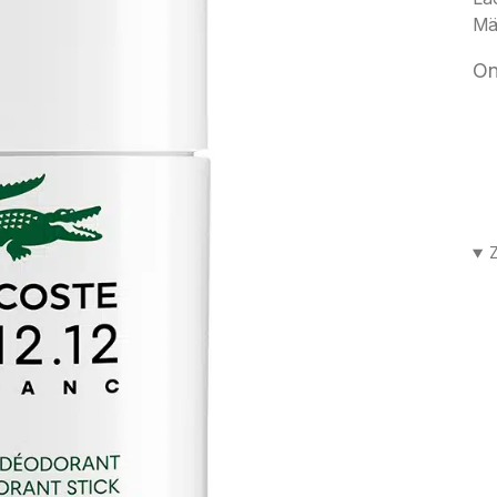
Män
On