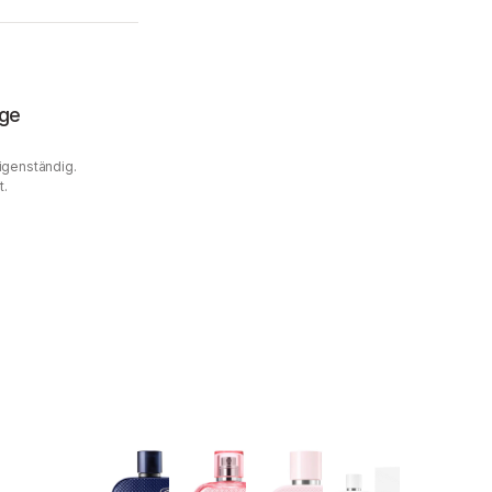
age
Eigenständig.
t.