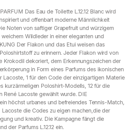
M Das Eau de Toilette L.12.12 Blanc wird
nspiriert und offenbart moderne Männlichkeit
Die Noten von saftiger Grapefruit und würzigem
 weichem Wildleder in einer eleganten und
KUNG Der Flakon und das Etui weisen das
oloshirtstoff zu erinnern. Jeder Flakon wird von
e Krokodil dekoriert, dem Erkennungszeichen der
rkörperung in Form eines Parfums des ikonischen
ür Lacoste, 1 für den Code der einzigartigen Materie
s kurzärmeligen Poloshirt-Modells, 12 für die
von René Lacoste gewählt wurde. DIE
n höchst urbanes und befreiendes Tennis-Match,
n Lacoste die Codes zu eigen machen,die der
gung und kreativ. Die Kampagne fängt die
d der Parfums L.12.12 ein.