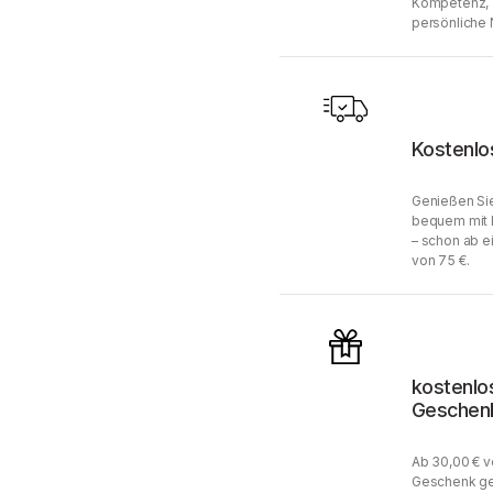
Kompetenz, 
persönliche 
Kostenlo
Genießen Sie
bequem mit 
– schon ab e
von 75 €.
kostenlo
Geschen
Ab 30,00 € v
Geschenk ge