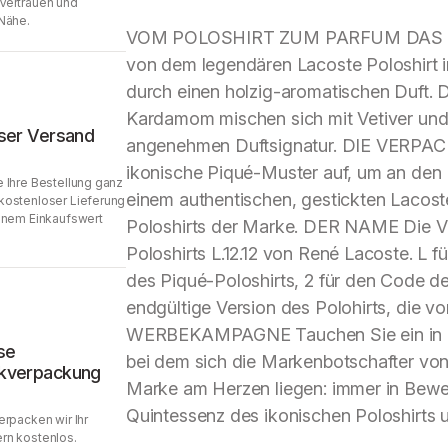
Vertrauen und
Nähe.
VOM POLOSHIRT ZUM PARFUM DAS PARFU
von dem legendären Lacoste Poloshirt i
durch einen holzig-aromatischen Duft. 
Kardamom mischen sich mit Vetiver und
ser Versand
angenehmen Duftsignatur. DIE VERPAC
ikonische Piqué-Muster auf, um an den P
 Ihre Bestellung ganz
einem authentischen, gestickten Lacost
kostenloser Lieferung
inem Einkaufswert
Poloshirts der Marke. DER NAME Die Ve
Poloshirts L.12.12 von René Lacoste. L f
des Piqué-Poloshirts, 2 für den Code de
endgültige Version des Polohirts, die 
WERBEKAMPAGNE Tauchen Sie ein in ei
se
bei dem sich die Markenbotschafter vo
kverpackung
Marke am Herzen liegen: immer in Bewe
Quintessenz des ikonischen Poloshirts un
erpacken wir Ihr
rn kostenlos.