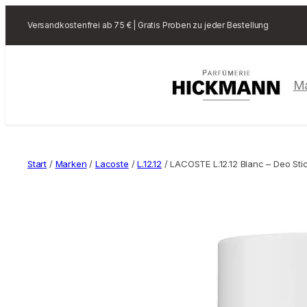
Versandkostenfrei ab 75 € | Gratis Proben zu jeder Bestellung
M
Start
/
Marken
/
Lacoste
/
L.12.12
/ LACOSTE L.12.12 Blanc – Deo Sti