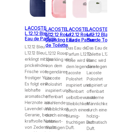
LACOSTE
LACOSTE
LACOSTE
LACOSTE
L.12.12 Bleu –
L.12.12 Rose
L.12.12 Rose –
L.12.12 Blanc –
Eau de Parfum
Sparkling – Eau
Eau de Parfum
Eau de Toilette
de Toilette
L.12.12 Bleu
Das Eau de
Das Eau de
L.12.12 Bleu
L.12.12 Rose
Parfum L.12.12
Toilette L.12.12
erklingt mit der
Sparkling wird
Rose wird von
Blanc wird von
prickelnden
von dem
dem legendären
dem legendären
Frische von
legendären
Lacoste
Lacoste
frostiger Yuzu.
Lacoste
Poloshirt
Poloshirt
Es folgt eine
Poloshirt
inspiriert und
inspiriert und
lebhafte
inspiriert und
offenbart
offenbart
aromatische
offenbart
selbstbewusste
moderne
Herznote aus
strahlende
Weiblichkeit
Männlichkeit
Lavendel und
Weiblichkeit
durch einen
durch einen
Geranie, bevor
durch einen
blumig-
holzig-
kraftvolle Noten
ambriert-
fruchtigen Duft.
aromatischen
von Zedernholz
fruchtigen Duft.
Duft.