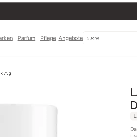
Suchen
arken
Parfum
Pflege
Angebote
ck 75g
L
D
L
Das
Lac