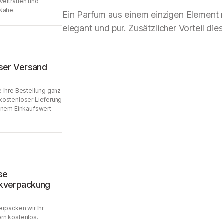
Vertrauen und
Nähe.
Ein Parfum aus einem einzigen Ele­ment 
elegant und pur. Zusätzlicher Vorteil dies
ser Versand
 Ihre Bestellung ganz
kostenloser Lieferung
inem Einkaufswert
se
kverpackung
erpacken wir Ihr
rn kostenlos.