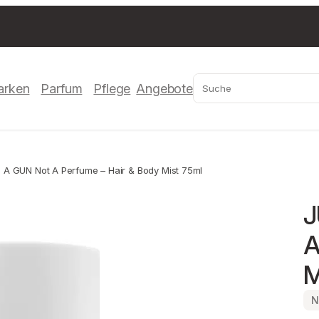
Suchen
arken
Parfum
Pflege
Angebote
 A GUN Not A Perfume – Hair & Body Mist 75ml
J
A
M
N