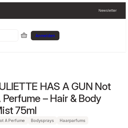
Newsletter
Anmelden
ULIETTE HAS A GUN Not
 Perfume – Hair & Body
ist 75ml
ot A Perfume
Bodysprays
Haarparfums