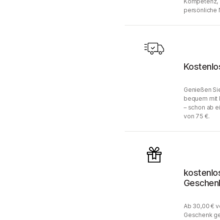
Kompetenz, 
persönliche 
Kostenlo
Genießen Sie
bequem mit 
– schon ab e
von 75 €.
kostenlo
Geschen
Ab 30,00 € v
Geschenk ge