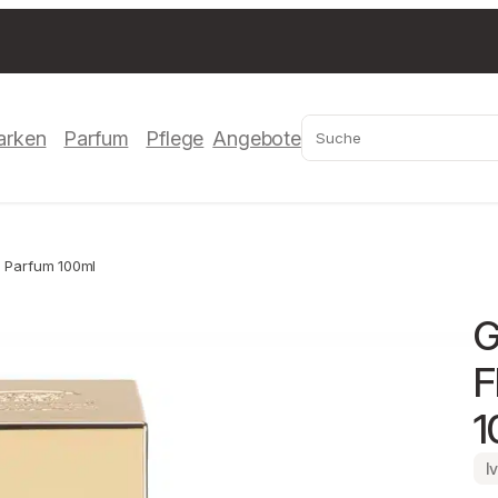
Suchen
arken
Parfum
Pflege
Angebote
e Parfum 100ml
G
F
1
I