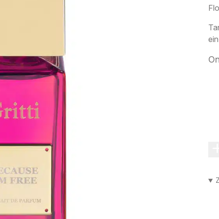
Fl
Tan
ein
On