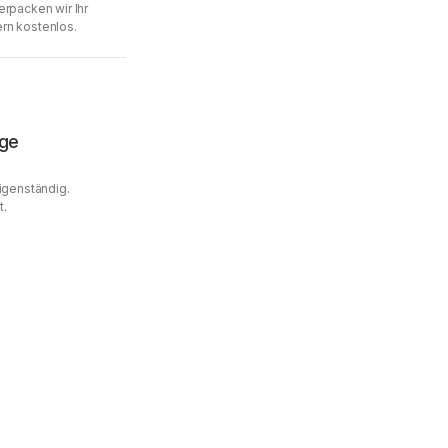
erpacken wir Ihr
rn kostenlos.
age
Eigenständig.
t.