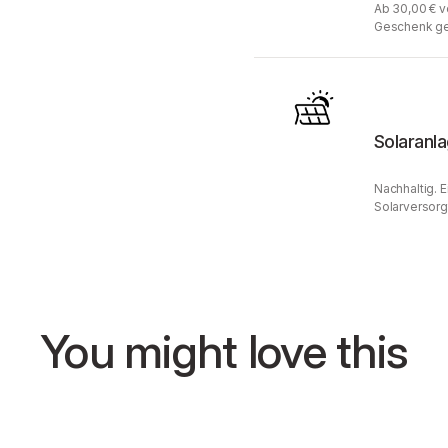
Ab 30,00 € v
Geschenk ge
Solaranl
Nachhaltig. 
Solarversorg
You might love this