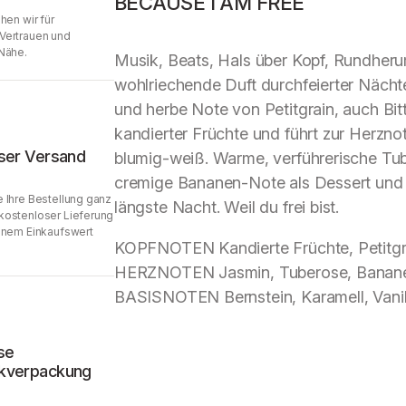
BECAUSE I AM FREE
hen wir für
Vertrauen und
Nähe.
Musik, Beats, Hals über Kopf, Rundheru
wohlriechende Duft durchfeierter Nächte
und herbe Note von Petitgrain, auch Bitt
kandierter Früchte und führt zur Herzn
ser Versand
blumig-weiß. Warme, verführerische Tub
cremige Bananen-Note als Dessert und e
 Ihre Bestellung ganz
längste Nacht. Weil du frei bist.
kostenloser Lieferung
inem Einkaufswert
KOPFNOTEN Kandierte Früchte, Petitgr
HERZNOTEN Jasmin, Tuberose, Banane
BASISNOTEN Bernstein, Karamell, Vanil
se
kverpackung