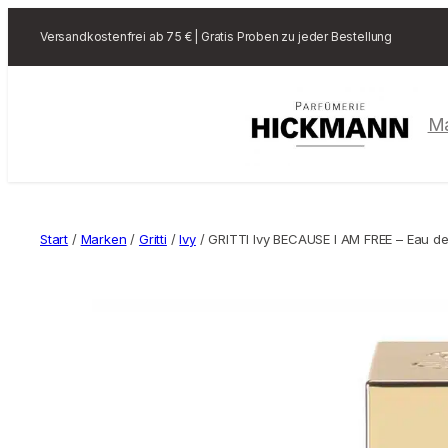
Versandkostenfrei ab 75 € | Gratis Proben zu jeder Bestellung
M
Start
/
Marken
/
Gritti
/
Ivy
/ GRITTI Ivy BECAUSE I AM FREE – Eau d