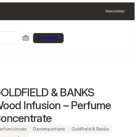
Newsletter
Anmelden
OLDFIELD & BANKS
ood Infusion – Perfume
oncentrate
arfum Unisex
Damenparfums
Goldfield & Banks