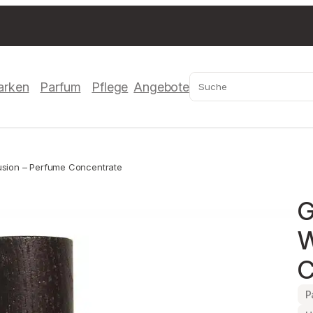
Suchen
arken
Parfum
Pflege
Angebote
sion – Perfume Concentrate
G
W
C
P