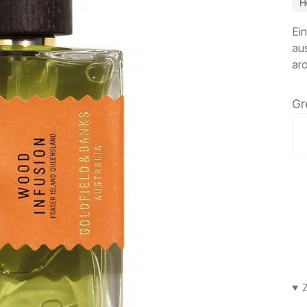
H
Ein
aus
ar
Gr