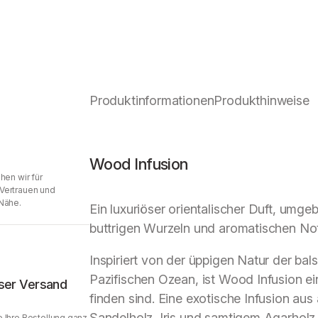
Produktinformationen
Produkthinweise
Wood Infusion
hen wir für
Vertrauen und
Nähe.
Ein luxuriöser orientalischer Duft, umge
buttrigen Wurzeln und aromatischen No
Inspiriert von der üppigen Natur der ba
Pazifischen Ozean, ist Wood Infusion ein
ser Versand
finden sind. Eine exotische Infusion aus
Sandelholz, Iris und samtigem Agarholz
 Ihre Bestellung ganz