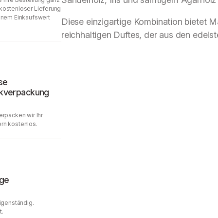
kostenloser Lieferung
inem Einkaufswert
Diese einzigartige Kombination bietet 
reichhaltigen Duftes, der aus den edelst
se
kverpackung
erpacken wir Ihr
rn kostenlos.
age
Eigenständig.
t.