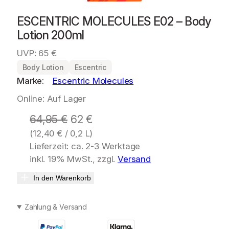
ESCENTRIC MOLECULES E02 – Body
Lotion 200ml
UVP: 65 €
Body Lotion
Escentric
Marke:
Escentric Molecules
Online: Auf Lager
U
A
64,95
€
62
€
(
12,40
€
/ 0,2 L)
r
k
Lieferzeit: ca. 2-3 Werktage
s
t
inkl. 19% MwSt., zzgl.
Versand
p
u
In den Warenkorb
r
e
ü
l
Zahlung & Versand
n
l