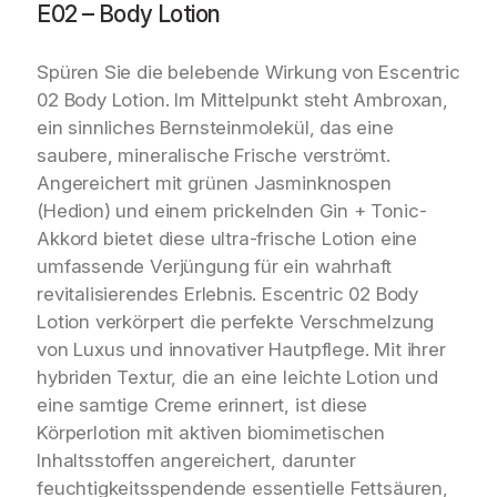
E02 – Body Lotion
:
.
6
Spüren Sie die belebende Wirkung von Escentric
4
02 Body Lotion. Im Mittelpunkt steht Ambroxan,
,
ein sinnliches Bernsteinmolekül, das eine
saubere, mineralische Frische verströmt.
9
Angereichert mit grünen Jasminknospen
5
(Hedion) und einem prickelnden Gin + Tonic-
Akkord bietet diese ultra-frische Lotion eine
€
umfassende Verjüngung für ein wahrhaft
revitalisierendes Erlebnis. Escentric 02 Body
Lotion verkörpert die perfekte Verschmelzung
von Luxus und innovativer Hautpflege. Mit ihrer
hybriden Textur, die an eine leichte Lotion und
eine samtige Creme erinnert, ist diese
Körperlotion mit aktiven biomimetischen
Inhaltsstoffen angereichert, darunter
feuchtigkeitsspendende essentielle Fettsäuren,