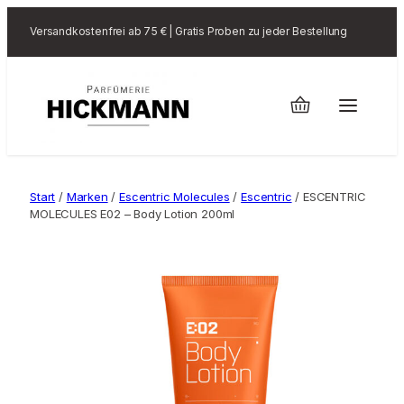
Versandkostenfrei ab 75 € | Gratis Proben zu jeder Bestellung
Start
/
Marken
/
Escentric Molecules
/
Escentric
/ ESCENTRIC
MOLECULES E02 – Body Lotion 200ml