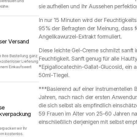
Vertrauen und
sie aufhellen und ihr Aussehen perfektio
Nähe.
In nur 15 Minuten wird der Feuchtigkeit
95% der Befragten der Meinung, dass fe
Angelikawurzel-Extrakt formuliert.
ser Versand
Diese leichte Gel-Creme schmilzt sanft i
 Ihre Bestellung ganz
Feuchtigkeit. Sanft genug für alle Haut
kostenloser Lieferung
*Epigallocatechin-Gallat-Glucosid, ein
inem Einkaufswert
50ml-Tiegel.
***Basierend auf einer instrumentellen
Jahren, nach nach der ersten Anwendung
die sich selbst als empfindlich einschät
se
59 Frauen im Alter von 25-60 Jahren 
kverpackung
einschließlich derjenigen mit selbst em
erpacken wir Ihr
rn kostenlos.