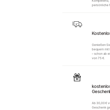
Kompetenz, 
persönliche 
Kostenlo
Genießen Sie
bequem mit 
– schon ab e
von 75 €.
kostenlo
Geschen
Ab 30,00 € v
Geschenk ge