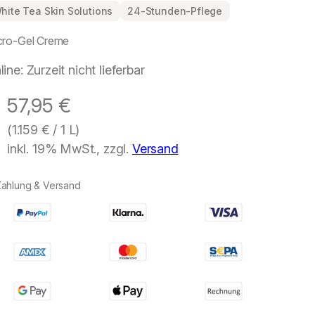
hite Tea Skin Solutions
24-Stunden-Pflege
cro-Gel Creme
line: Zurzeit nicht lieferbar
57,95
€
(
1.159
€
/ 1 L)
inkl. 19% MwSt., zzgl.
Versand
Zahlung & Versand