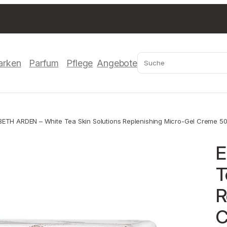
Suchen
arken
Parfum
Pflege
Angebote
BETH ARDEN – White Tea Skin Solutions Replenishing Micro-Gel Creme 5
E
T
R
C