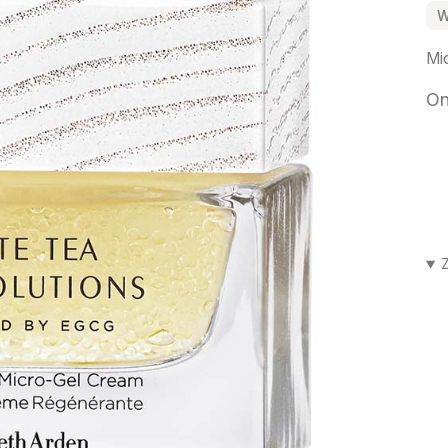
W
Mi
On