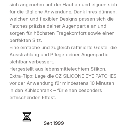
–
sich angenehm auf der Haut an und eignen sich
2
für die tägliche Anwendung. Dank ihres dünnen,
S
weichen und flexiblen Designs passen sich die
t
Patches präzise deiner Augenpartie an und
ü
sorgen für höchsten Tragekomfort sowie einen
c
perfekten Sitz.
k
Eine einfache und zugleich raffinierte Geste, die
M
e
Ausstrahlung und Pflege deiner Augenpartie
n
sichtbar verbessert.
g
Hergestellt aus lebensmittelechtem Silikon.
e
Extra-Tipp: Lege die CZ SILICONE EYE PATCHES
vor der Anwendung für mindestens 10 Minuten
in den Kühlschrank – für einen besonders
erfrischenden Effekt.
Seit 1999