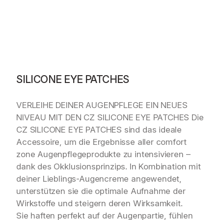
r
y
S
I
L
I
C
SILICONE EYE PATCHES
O
N
VERLEIHE DEINER AUGENPFLEGE EIN NEUES
E
NIVEAU MIT DEN CZ SILICONE EYE PATCHES Die
E
Y
CZ SILICONE EYE PATCHES sind das ideale
E
Accessoire, um die Ergebnisse aller comfort
P
zone Augenpflegeprodukte zu intensivieren –
A
dank des Okklusionsprinzips. In Kombination mit
T
deiner Lieblings-Augencreme angewendet,
C
unterstützen sie die optimale Aufnahme der
H
Wirkstoffe und steigern deren Wirksamkeit.
E
S
Sie haften perfekt auf der Augenpartie, fühlen