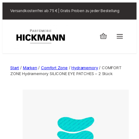
Versandkostenfrei ab 75 € | Gratis Proben zu jeder Bestellung
Start
/
Marken
/
Comfort Zone
/
Hydramemory
/ COMFORT
ZONE Hydramemory SILICONE EYE PATCHES – 2 Stück